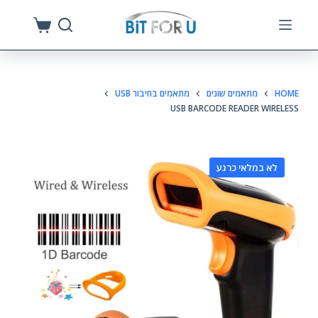
S
k
i
p
HOME
מתאמים שונים
מתאמים בחיבור USB
t
USB BARCODE READER WIRELESS
o
c
o
לא במלאי כרגע
n
t
e
n
t