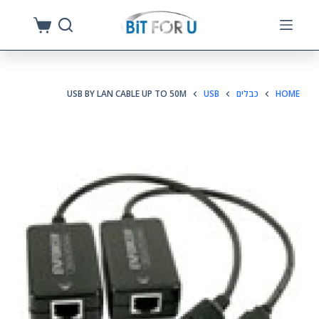
S
k
i
p
HOME
כבלים
USB
USB BY LAN CABLE UP TO 50M
t
o
c
o
n
t
e
n
t