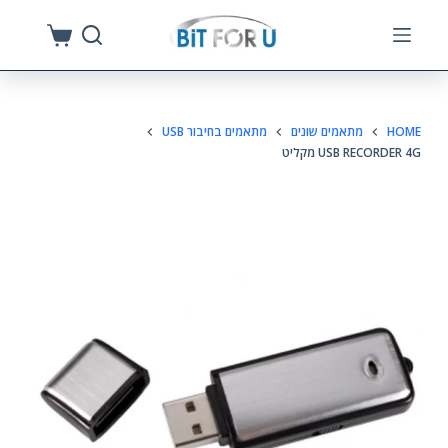
S
k
i
p
HOME
מתאמים שונים
מתאמים בחיבור USB
t
USB RECORDER 4G מקליט
o
c
o
n
t
e
n
t