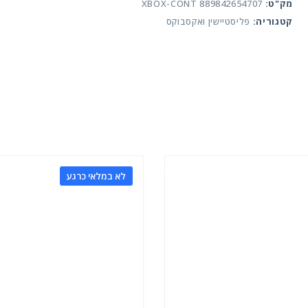
מק"ט:
XBOX-CONT 889842654707
קטגוריה:
פליסטיישין ואקסבוקס
לא במלאי כרגע