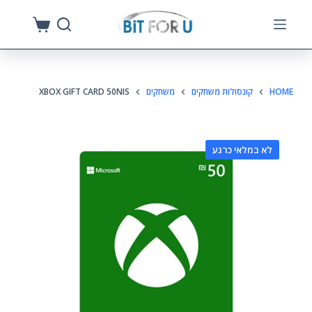
S
k
i
p
HOME
קונסולות משחקים
משחקים
XBOX GIFT CARD 50NIS
t
o
c
לא במלאי כרגע
o
n
t
e
n
t