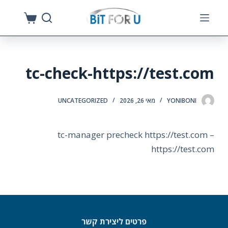
S
k
i
p
tc-check-https://test.com
t
o
c
YONIBONI
מאי 26, 2026
UNCATEGORIZED
o
n
tc-manager precheck https://test.com –
t
https://test.com
e
n
t
פרטים ליצירת קשר