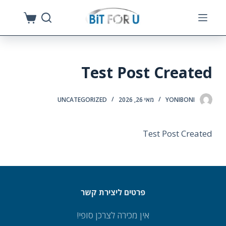
S
k
i
p
Test Post Created
t
o
c
YONIBONI
מאי 26, 2026
UNCATEGORIZED
o
n
Test Post Created
t
e
n
t
פרטים ליצירת קשר
אין מכירה לצרכן סופי!