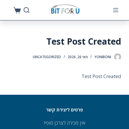
S
k
i
p
Test Post Created
t
o
c
YONIBONI
מאי 26, 2026
UNCATEGORIZED
o
n
Test Post Created
t
e
n
t
פרטים ליצירת קשר
אין מכירה לצרכן סופי!