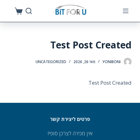
S
k
i
p
Test Post Created
t
o
c
YONIBONI
מאי 26, 2026
UNCATEGORIZED
o
n
Test Post Created
t
e
n
t
פרטים ליצירת קשר
אין מכירה לצרכן סופי!