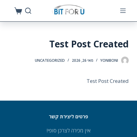
S
k
i
p
Test Post Created
t
o
c
YONIBONI
מאי 26, 2026
UNCATEGORIZED
o
n
Test Post Created
t
e
n
t
פרטים ליצירת קשר
אין מכירה לצרכן סופי!