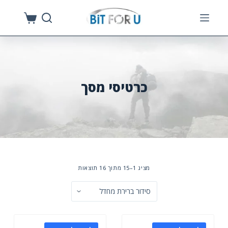
S
k
i
p
t
o
כרטיסי מסך
c
o
n
t
e
n
מציג 1–15 מתוך 16 תוצאות
t