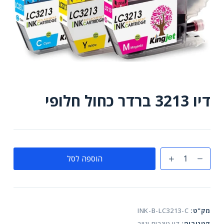
דיו 3213 ברדר כחול חלופי
כמות
הוספה לסל
של
דיו
3213
ברדר
מק"ט:
INK-B-LC3213-C
כחול
קטגוריה:
דיו טונרים ונייר