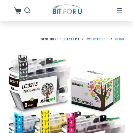
S
k
i
p
HOME
דיו טונרים ונייר
דיו 3213 ברדר כחול חלופי
t
o
c
o
n
t
e
n
t