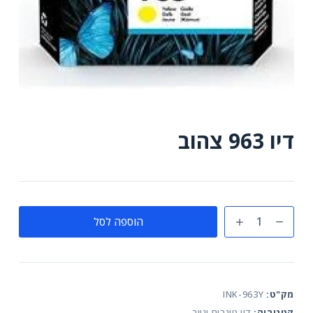
דיו 963 צהוב
כמות
הוספה לסל
של
דיו
963
צהוב
מק"ט:
INK-963Y
קטגוריה:
דיו טונרים ונייר