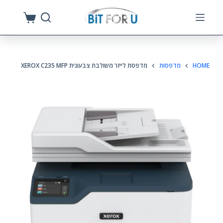
S
k
i
p
HOME
מדפסות
מדפסת לייזר משולבת צבעונית XEROX C235 MFP
t
o
c
o
n
t
e
n
t