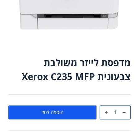
מדפסת לייזר משולבת
צבעונית Xerox C235 MFP
כמות
הוספה לסל
של
מדפסת
לייזר
משולבת