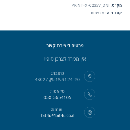
מק"ט:
PRINT-X-C235V_DNI
צבעונית
קטגוריה:
מדפסות
Xerox
C235
MFP
פרטים ליצירת קשר
אין מכירה לצרכן סופי!
כתובת:
סיני 24 ראש העין, 48027
פלאפון:
050-5654105
Email:
bit4u@bit4u.co.il