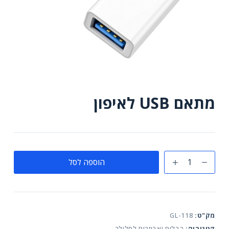
מתאם USB לאיפון
כמות
הוספה לסל
של
מתאם
USB
לאיפון
מק"ט:
GL-118
קטגוריה:
כבלים ואביזרים לסלולר