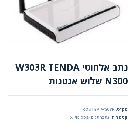
נתב אלחוטי W303R TENDA
N300 שלוש אנטנות
מק"ט:
ROUTER-W303R
קטגוריה:
נתבמתגיםאקסס פויינט