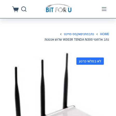
S
k
i
p
HOME
נתבמתגיםאקסס פויינט
t
נתב אלחוטי W303R TENDA N300 שלוש אנטנות
o
c
o
לא במלאי כרגע
n
t
e
n
t