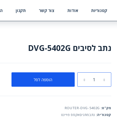
קטגוריות
אודות
צור קשר
תקנון
הח
נתב לסיבים DVG-5402G
כמות
הוספה לסל
של
נתב
לסיבים
DVG-
5402G
מק"ט:
ROUTER-DVG-5402G
קטגוריה:
נתבמתגיםאקסס פויינט