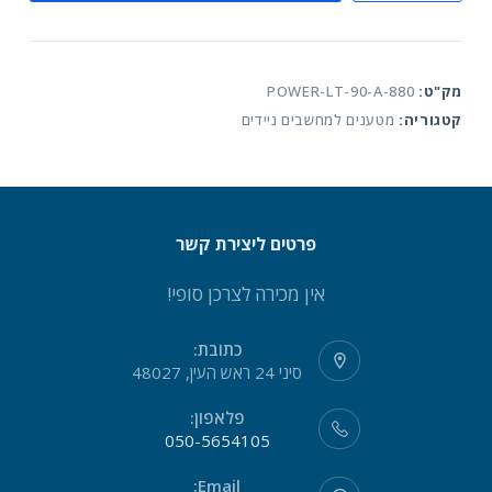
ספק
כח
אוניברסלי
מק"ט:
POWER-LT-90-A-880
למחשב
קטגוריה:
מטענים למחשבים ניידים
נייד
EZCool
Ultra
Slim
90W
פרטים ליצירת קשר
AD-
880
אין מכירה לצרכן סופי!
כתובת:
סיני 24 ראש העין, 48027
פלאפון:
050-5654105
Email: