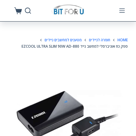
S
k
i
p
HOME
חומרה לניידים
מטענים למחשבים ניידים
t
ספק כח אוניברסלי למחשב נייד EZCOOL ULTRA SLIM 90W AD-880
o
c
o
n
t
e
n
t