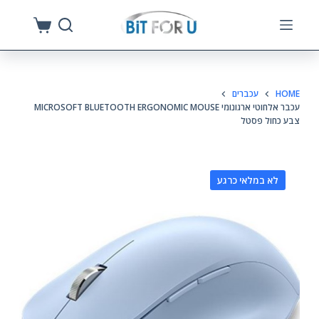
S
k
i
p
HOME
עכברים
t
עכבר אלחוטי ארגונומי MICROSOFT BLUETOOTH ERGONOMIC MOUSE
o
צבע כחול פסטל
c
o
n
לא במלאי כרגע
t
e
n
t