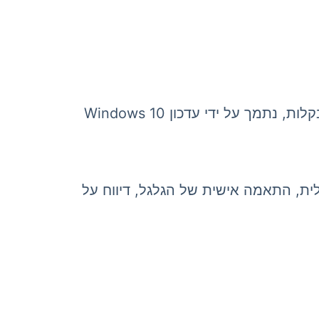
גלגל מתכת לגלילה אנכית, לחיצה על כפתור הגלגל, 'התאמה זריזה' כדי להתאים עכבר למחשב בקלות, נתמך על ידי עדכון Windows 10
ה שמאלית, התאמה אישית של הגלגל, דיווח על