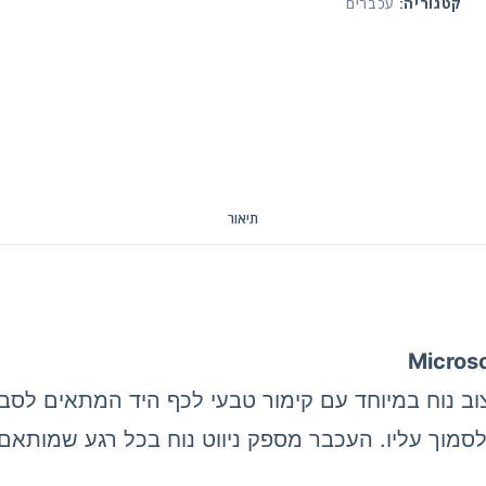
קטגוריה:
עכברים
תיאור
לוטות' איכותי מבית Microsoft בעיצוב נוח במיוחד עם קימור טבעי לכף 
מוך עליו. העכבר מספק ניווט נוח בכל רגע שמותאם 