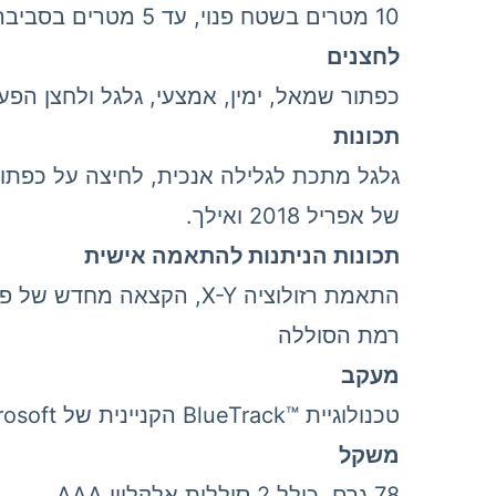
10 מטרים בשטח פנוי, עד 5 מטרים בסביבה משרדית אופיינית
לחצנים
כפתור שמאל, ימין, אמצעי, גלגל ולחצן הפ
תכונות
של אפריל 2018 ואילך.
תכונות הניתנות להתאמה אישית
התאמת רזולוציה X-Y, הקצ
רמת הסוללה
מעקב
טכנולוגיית BlueTrack™‎ הקניינית של Microsoft‏, תאימות ל-Windows 10/8.1
משקל
78 גרם, כולל 2 סוללות אלקליין AAA