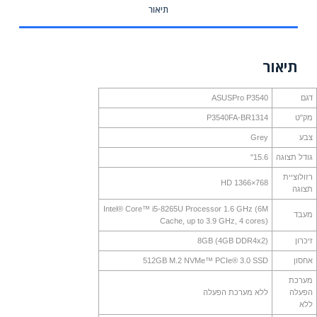
תיאור
תיאור
דגם
ASUSPro P3540
מק"ט
P3540FA-BR1314
צבע
Grey
גודל תצוגה
15.6"
רזולוציית
HD 1366×768
תצוגה
Intel® Core™ i5-8265U Processor 1.6 GHz (6M
מעבד
Cache, up to 3.9 GHz, 4 cores)
זיכרון
(8GB (4GB DDR4x2
אחסון
512GB M.2 NVMe™ PCIe® 3.0 SSD
מערכת
הפעלה
ללא מערכת הפעלה
ללא