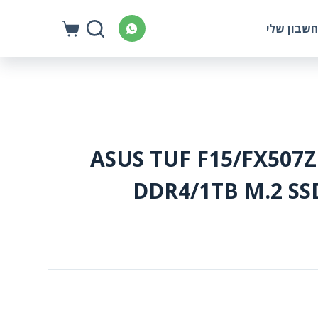
S
שבון שלי
k
i
p
t
o
c
ASUS TUF F15/FX507Z
o
n
DDR4/1TB M.2 SS
t
e
n
t