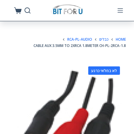
S
k
i
p
HOME
כבלים
RCA-PL-AUDIO
t
CABLE AUX 3.5MM TO 2XRCA 1.8METER CH-PL-2RCA-1.8
o
c
o
לא במלאי כרגע
n
t
e
n
t