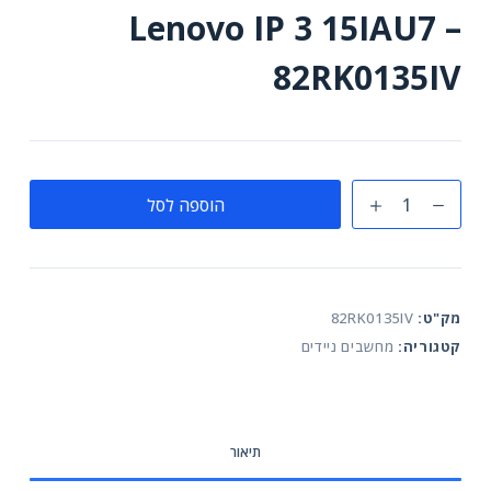
Lenovo IP 3 15IAU7 –
82RK0135IV
כמות
הוספה לסל
של
Lenovo
IP
3
מק"ט:
82RK0135IV
15IAU7
קטגוריה:
מחשבים ניידים
-
82RK0135IV
תיאור