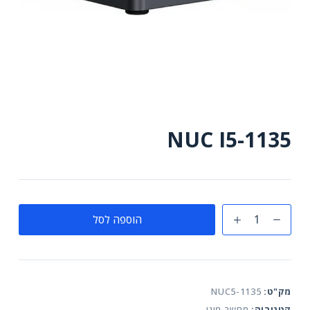
NUC I5-1135
כמות
הוספה לסל
של
NUC
I5-
1135
מק"ט:
NUC5-1135
קטגוריה:
מחשב מיני