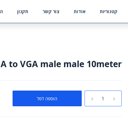
קטגוריות
אודות
צור קשר
תקנון
הח
A to VGA male male 10meter
כמות
הוספה לסל
של
VGA
to
VGA