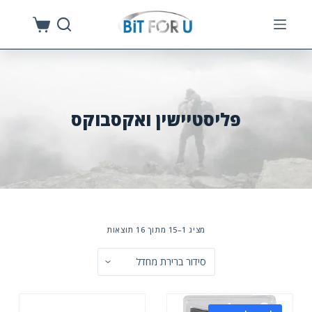
S
k
i
p
t
o
פליסטיישין ואקסבוקס
c
o
n
t
e
n
מציג 1–15 מתוך 16 תוצאות
t