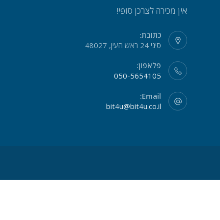
אין מכירה לצרכן סופי!
כתובת:
סיני 24 ראש העין, 48027
פלאפון:
050-5654105
Email:
bit4u@bit4u.co.il
אנו משתמשים בקובצי Cookie כדי להבטיח שאנו נותנים לך את החוויה הטובה ביותר באתר שלנו.
מאשר
×