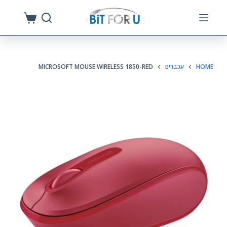
S
k
i
p
HOME
עכברים
MICROSOFT MOUSE WIRELESS 1850-RED
t
o
c
o
n
t
e
n
t