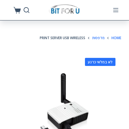
S
k
i
p
HOME
מדפסות
PRINT SERVER USB WIRELESS
t
o
c
לא במלאי כרגע
o
n
t
e
n
t